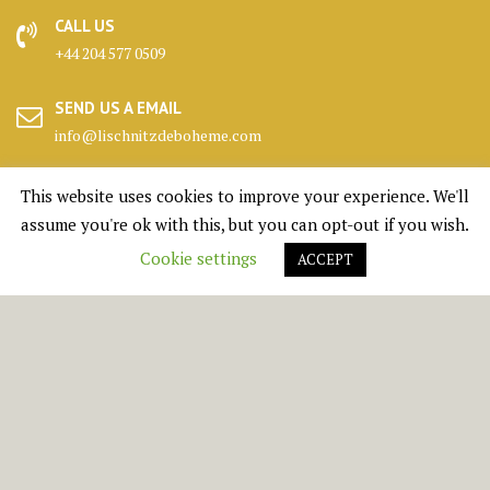
CALL US
+44 204 577 0509
SEND US A EMAIL
info@lischnitzdeboheme.com
HEADQUARTERS
This website uses cookies to improve your experience. We'll
25 Canada Square, London
assume you're ok with this, but you can opt-out if you wish.
Cookie settings
ACCEPT
KENNELS
Highlands, Scotland
© All right reserved 1950 - 2026 Lischnitz De Boheme Ltd.
Medical Circle by
Acme Themes
BOOK A PUPPY
SHOP
DONATE
CONTACT