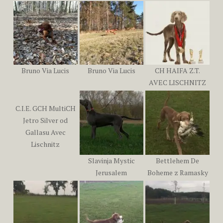
Bruno Via Lucis
Bruno Via Lucis
CH HAIFA Z.T.
AVEC LISCHNITZ
C.I.E. GCH MultiCH
Jetro Silver od
Gallasu Avec
Lischnitz
Slavinja Mystic
Bettlehem De
Jerusalem
Boheme z Ramasky