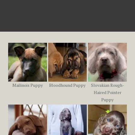
Mailinois Puppy
Bloodhound Puppy
Slovakian Rough-
Haired Pointer
Puppy