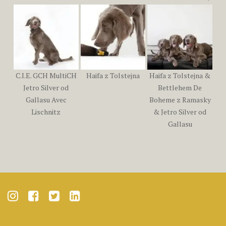
C.I.E. GCH MultiCH
Haifa z Tolstejna
Haifa z Tolstejna &
Jetro Silver od
Bettlehem De
Gallasu Avec
Boheme z Ramasky
Lischnitz
& Jetro Silver od
Gallasu