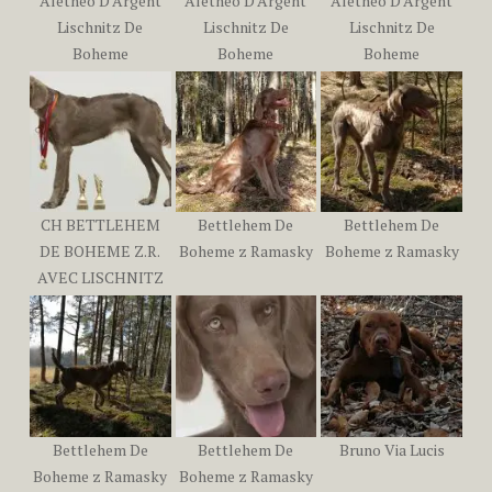
Aletheo D’Argent
Aletheo D’Argent
Aletheo D’Argent
Lischnitz De
Lischnitz De
Lischnitz De
Boheme
Boheme
Boheme
CH BETTLEHEM
Bettlehem De
Bettlehem De
DE BOHEME Z.R.
Boheme z Ramasky
Boheme z Ramasky
AVEC LISCHNITZ
Bettlehem De
Bettlehem De
Bruno Via Lucis
Boheme z Ramasky
Boheme z Ramasky