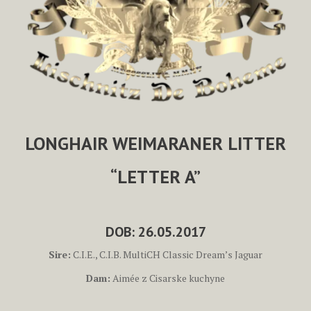
LONGHAIR WEIMARANER LITTER
“LETTER A”
DOB:
26.05.2017
Sire:
C.I.E., C.I.B. MultiCH Classic Dream’s Jaguar
Dam:
Aimée z Cisarske kuchyne